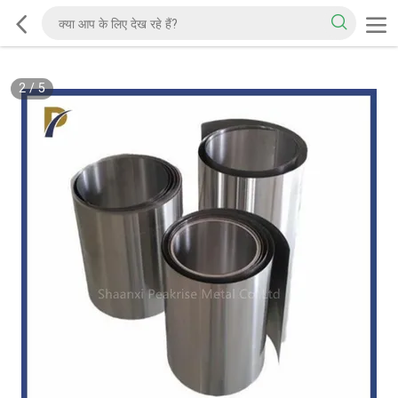
2
/
5