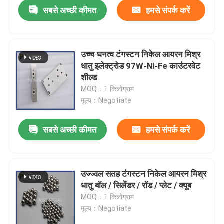
सबसे अच्छी कीमत
हमसे संपर्क करें
उच्च घनत्व टंगस्टन निकेल आयरन मिश्र
धातु इलेक्ट्रोड 97W-Ni-Fe काउंटरवेट
शील्ड
MOQ：1 किलोग्राम
मूल्य：Negotiate
सबसे अच्छी कीमत
हमसे संपर्क करें
घर
उज्ज्वल सतह टंगस्टन निकेल आयरन मिश्र
धातु बॉल / सिलेंडर / रॉड / प्लेट / क्यूब
उत्पाद
MOQ：1 किलोग्राम
मूल्य：Negotiate
वीडियो