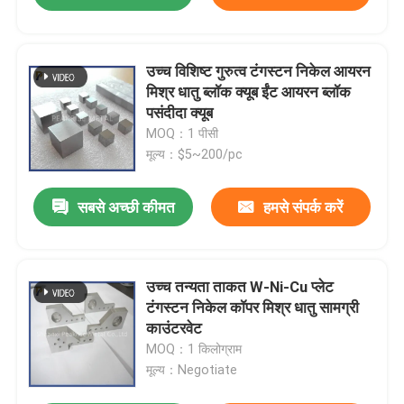
उच्च विशिष्ट गुरुत्व टंगस्टन निकेल आयरन
मिश्र धातु ब्लॉक क्यूब ईंट आयरन ब्लॉक
पसंदीदा क्यूब
MOQ：1 पीसी
मूल्य：$5~200/pc
सबसे अच्छी कीमत
हमसे संपर्क करें
उच्च तन्यता ताकत W-Ni-Cu प्लेट
टंगस्टन निकेल कॉपर मिश्र धातु सामग्री
काउंटरवेट
MOQ：1 किलोग्राम
मूल्य：Negotiate