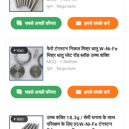
मूल्य：Negotiate
टंगस्टन कॉपर मिश्र धातु
सबसे अच्छी कीमत
हमसे संपर्क करें
मोलिब्डेनम कॉपर मिश्र धातु
फेरो टंगस्टन निकल मिश्र धातु W-Ni-Fe
मोलिब्डेनम इलेक्ट्रोड
मिश्र धातु प्लेट रॉड ब्लॉक उच्च शक्ति
MOQ：1 किलोग्राम
मूल्य：Negotiate
टंगस्टन उत्पाद
मोलिब्डेनम उत्पाद
सबसे अच्छी कीमत
हमसे संपर्क करें
टैंटलम उत्पाद
उच्च शक्ति 18.3g / सेमी घनत्व के साथ
परिरक्षण के लिए 95W-Ni-Fe टंगस्टन
निओबियम उत्पाद