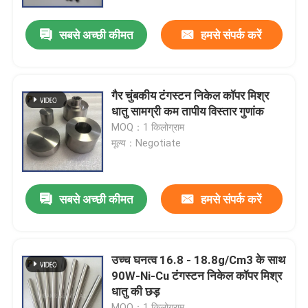
सबसे अच्छी कीमत
हमसे संपर्क करें
वीआर शो
हमारे बारे में
गैर चुंबकीय टंगस्टन निकेल कॉपर मिश्र
धातु सामग्री कम तापीय विस्तार गुणांक
कारखाना भ्रमण
MOQ：1 किलोग्राम
मूल्य：Negotiate
गुणवत्ता नियंत्रण
सबसे अच्छी कीमत
हमसे संपर्क करें
हमसे संपर्क करें
एक उद्धरण का अनुरोध करें
उच्च घनत्व 16.8 - 18.8g/Cm3 के साथ
90W-Ni-Cu टंगस्टन निकेल कॉपर मिश्र
धातु की छड़
मोलिब्डेनम टंगस्टन मिश्र धातु
MOQ：1 किलोग्राम