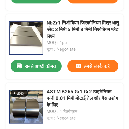
NbZr1 निओबियम जिरकोनियम मिश्र धातु
प्लेट 3 मिमी 5 मिमी 8 मिमी निओबियम प्लेट
लक्ष्य
MOQ：1pc
मूल्य：Negotiate
सबसे अच्छी कीमत
हमसे संपर्क करें
ASTM B265 Gr1 Gr2 टाइटेनियम
पन्नी 0.01 मिमी मोटाई तेल और गैस उद्योग
के लिए
MOQ：1 किलोग्राम
मूल्य：Negotiate