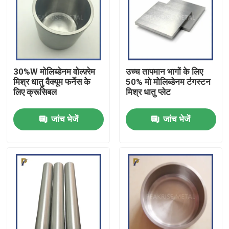
30%W मोलिब्डेनम वोल्फ़्रेम
उच्च तापमान भागों के लिए
मिश्र धातु वैक्यूम फर्नेस के
50% मो मोलिब्डेनम टंगस्टन
लिए क्रूसिबल
मिश्र धातु प्लेट
जांच भेजें
जांच भेजें
घर
उत्पाद
वीडियो