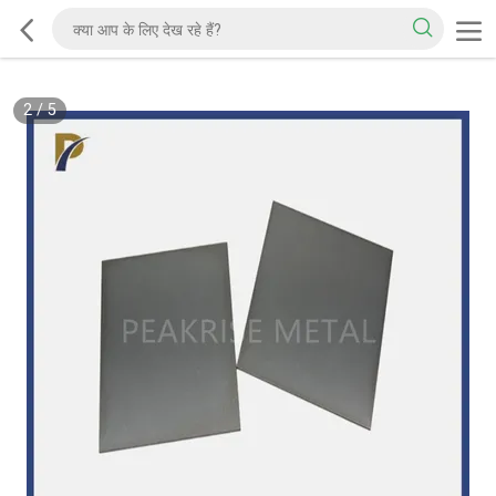
2
/
5