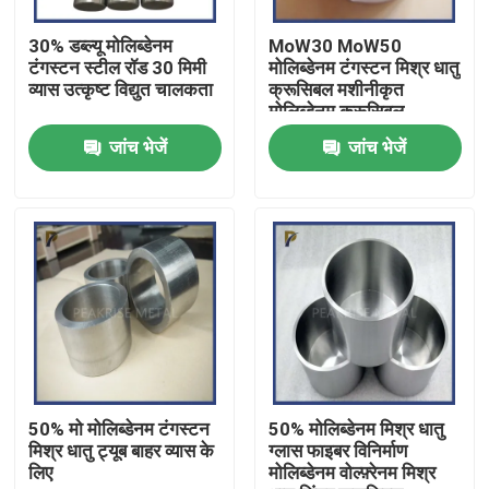
30% डब्ल्यू मोलिब्डेनम
MoW30 MoW50
वीआर शो
टंगस्टन स्टील रॉड 30 मिमी
मोलिब्डेनम टंगस्टन मिश्र धातु
व्यास उत्कृष्ट विद्युत चालकता
क्रूसिबल मशीनीकृत
मोलिब्डेनम क्रूसिबल
हमारे बारे में
जांच भेजें
जांच भेजें
कारखाना भ्रमण
गुणवत्ता नियंत्रण
हमसे संपर्क करें
एक उद्धरण का अनुरोध करें
50% मो मोलिब्डेनम टंगस्टन
50% मोलिब्डेनम मिश्र धातु
मिश्र धातु ट्यूब बाहर व्यास के
ग्लास फाइबर विनिर्माण
लिए
मोलिब्डेनम वोल्फ़्रेनम मिश्र
मोलिब्डेनम टंगस्टन मिश्र धातु