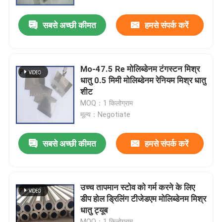
सबसे अच्छी कीमत
हमसे संपर्क करें
वीआर शो
हमारे बारे में
Mo-47.5 Re मोलिब्डेनम टंगस्टन मिश्र
धातु 0.5 मिमी मोलिब्डेनम रेनियम मिश्र धातु
कारखाना भ्रमण
शीट
MOQ：1 किलोग्राम
मूल्य：Negotiate
गुणवत्ता नियंत्रण
सबसे अच्छी कीमत
हमसे संपर्क करें
हमसे संपर्क करें
एक उद्धरण का अनुरोध करें
उच्च तापमान स्टोव को गर्म करने के लिए
डीप होल ड्रिलिंग टीजेडएम मोलिब्डेनम मिश्र
धातु ट्यूब
मोलिब्डेनम टंगस्टन मिश्र धातु
MOQ：1 किलोग्राम