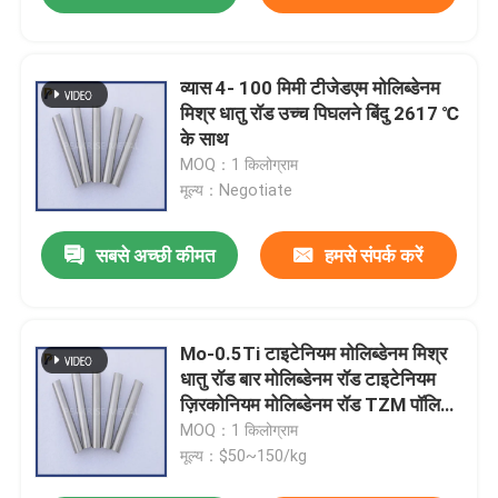
व्यास 4- 100 मिमी टीजेडएम मोलिब्डेनम
मिश्र धातु रॉड उच्च पिघलने बिंदु 2617 ℃
के साथ
MOQ：1 किलोग्राम
मूल्य：Negotiate
सबसे अच्छी कीमत
हमसे संपर्क करें
Mo-0.5Ti टाइटेनियम मोलिब्डेनम मिश्र
धातु रॉड बार मोलिब्डेनम रॉड टाइटेनियम
ज़िरकोनियम मोलिब्डेनम रॉड TZM पॉलिश
मो रॉड 8 मिमी 10 मिमी
MOQ：1 किलोग्राम
मूल्य：$50~150/kg